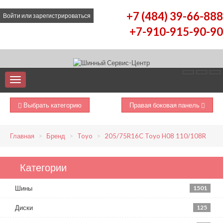
+7 (484) 39-66-888
Войти
или
зарегистрироваться
+7-910-915-90-90
Выбрать категорию
Правая боковая панель
Главная
Бренд
Toyo
205/75R16C Toyo H08 110/108R
Категории
Шины
1501
Диски
125