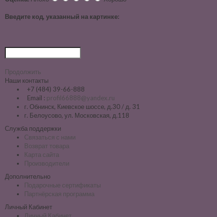
Введите код, указанный на картинке:
Продолжить
Наши контакты
+7 (484) 39-66-888
Email :
profil66888@yandex.ru
г. Обнинск, Киевское шоссе, д.30 / д. 31
г. Белоусово, ул. Московская, д.118
Служба поддержки
Связаться с нами
Возврат товара
Карта сайта
Производители
Дополнительно
Подарочные сертификаты
Партнёрская программа
Личный Кабинет
Личный Кабинет