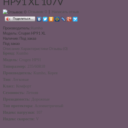
HP91 XL 107V
Отзывов: 0
|
Написать отзыв
Поделиться…
Производитель:
Kumho
Модель:
Crugen HP91 XL
Наличие:
Под заказ
Под заказ
Описание
Характеристики
Отзывы (0)
Бренд:
Kumho
Модель:
Crugen HP91
Типоразмер:
235/60R18
Производитель:
Kumho, Корея
Тип:
Легковые
Класс:
Комфорт
Сезонность:
Летняя
Проходимость:
Дорожные
Тип протектора:
Асимметричный
Индекс нагрузки:
107
Индекс скорости:
V