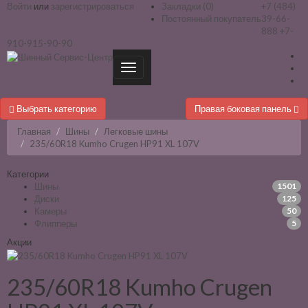
Войти
или
зарегистрироваться
Закладки (0)
+7 (484)
Постоянный покупатель
39-66-
888
+7-
910-915-90-90
Выбрать категорию
Правая боковая панель
Главная
Шины
Легковые шины
235/60R18 Kumho Crugen HP91 XL 107V
Категории
Шины
1501
Диски
125
Камеры
50
Флипперы
5
Акции
235/60R18 Kumho Crugen