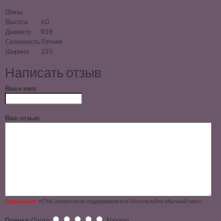
Шины
Высота
60
Диаметр
R18
Сезонность
Летняя
Ширина
235
Написать отзыв
Ваше имя:
Ваш отзыв:
Примечание:
HTML разметка не поддерживается! Используйте обычный текст.
Оценка:
Плохо
Хорошо