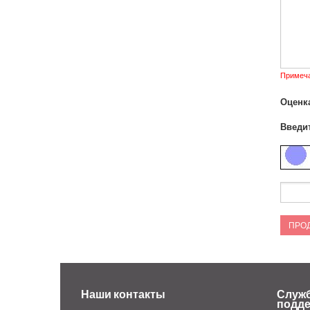
Примеча
Оценка
Введит
ПРО
Наши контакты
Служ
подд