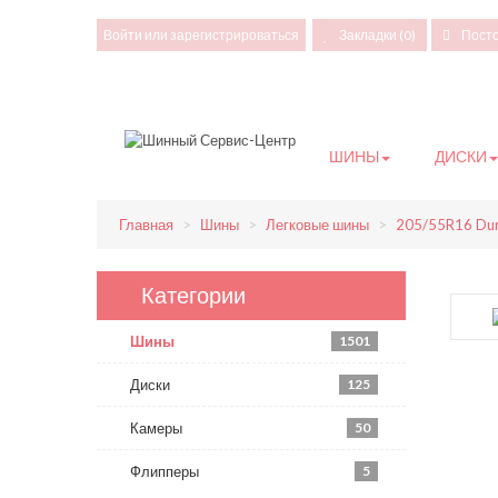
Войти
или
зарегистрироваться
Закладки (0)
Пост
ШИНЫ
ДИСКИ
Главная
Шины
Легковые шины
205/55R16 Dun
Категории
Шины
1501
Диски
125
Камеры
50
Флипперы
5