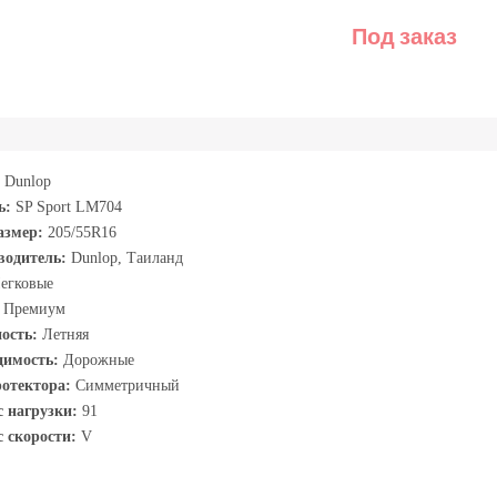
Под заказ
Dunlop
ь:
SP Sport LM704
азмер:
205/55R16
водитель:
Dunlop, Таиланд
егковые
:
Премиум
ность:
Летняя
димость:
Дорожные
ротектора:
Симметричный
с нагрузки:
91
 скорости:
V