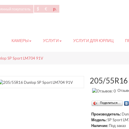
$
€
р.
оянный покупатель
КАМЕРЫ
УСЛУГИ
УСЛУГИ ДЛЯ ЮРЛИЦ
П
lop SP Sport LM704 91V
205/55R16 
Отзыво
Поделиться…
Производитель:
Dun
Модель:
SP Sport LM
Наличие:
Под заказ