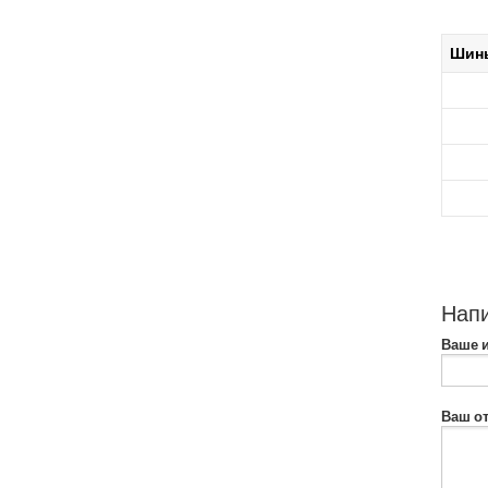
Шин
Напи
Ваше 
Ваш от