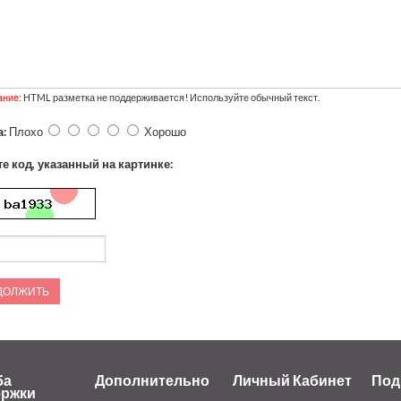
ние:
HTML разметка не поддерживается! Используйте обычный текст.
:
Плохо
Хорошо
е код, указанный на картинке:
ДОЛЖИТЬ
ба
Дополнительно
Личный Кабинет
Под
ержки