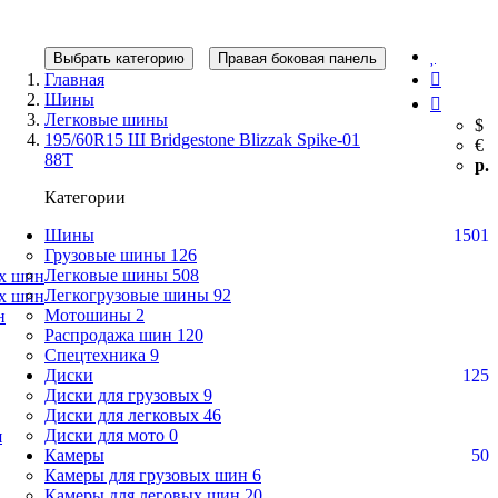
Выбрать категорию
Правая боковая панель
Главная
Шины
Легковые шины
$
195/60R15 Ш Bridgestone Blizzak Spike-01
€
88T
р.
Категории
Шины
1501
Грузовые шины
126
Легковые шины
508
ых шин
Легкогрузовые шины
92
ых шин
Мотошины
2
н
Распродажа шин
120
Спецтехника
9
Диски
125
Диски для грузовых
9
Диски для легковых
46
Диски для мото
0
я
Камеры
50
Камеры для грузовых шин
6
Камеры для леговых шин
20