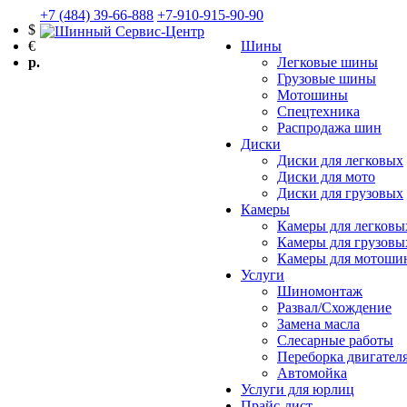
+7 (484) 39-66-888
+7-910-915-90-90
$
€
Шины
р.
Легковые шины
Грузовые шины
Мотошины
Спецтехника
Распродажа шин
Диски
Диски для легковых
Диски для мото
Диски для грузовых
Камеры
Камеры для легков
Камеры для грузов
Камеры для мотоши
Услуги
Шиномонтаж
Развал/Схождение
Замена масла
Слесарные работы
Переборка двигател
Автомойка
Услуги для юрлиц
Прайс-лист