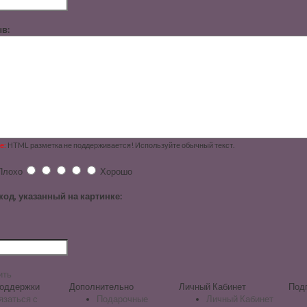
в:
е:
HTML разметка не поддерживается! Используйте обычный текст.
Плохо
Хорошо
код, указанный на картинке:
ить
оддержки
Дополнительно
Личный Кабинет
Под
язаться с
Подарочные
Личный Кабинет