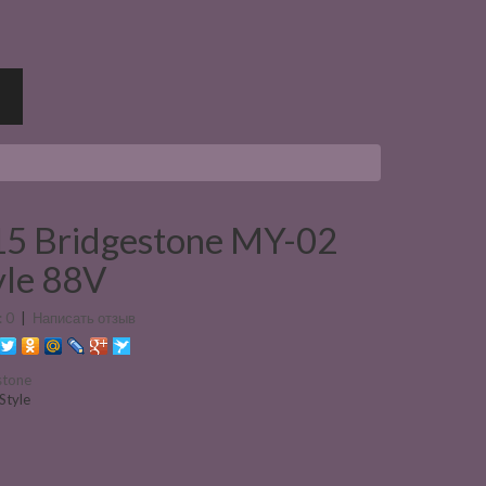
5 Bridgestone MY-02
yle 88V
 0
|
Написать отзыв
stone
Style