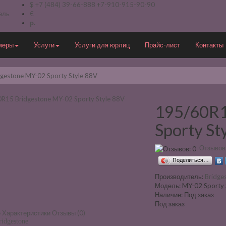
$
+7 (484) 39-66-888
+7-910-915-90-90
ель
€
р.
меры
Услуги
Услуги для юрлиц
Прайс-лист
Контакты
gestone MY-02 Sporty Style 88V
195/60R1
Sporty St
Отзывов:
Поделиться…
Производитель:
Bridge
Модель:
MY-02 Sporty 
Наличие:
Под заказ
Под заказ
е
Характеристики
Отзывы (0)
idgestone