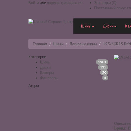
Войти
или
зарегистрироваться
Закладки (0)
Постоянный покупат
Шины
Диски
Ка
Главная
Шины
Легковые шины
195/60R15 Brid
Категории
Шины
1501
Диски
125
Камеры
50
Флипперы
5
Акции
Описани
Бренд:
Br