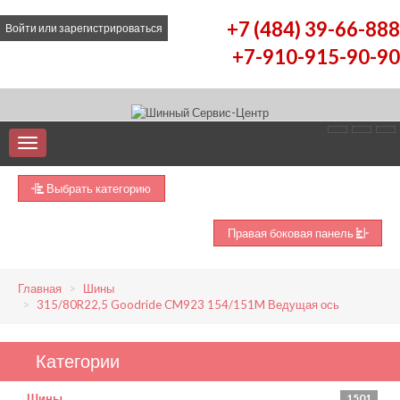
+7 (484) 39-66-888
Войти
или
зарегистрироваться
+7-910-915-90-90
Выбрать категорию
Правая боковая панель
Главная
Шины
315/80R22,5 Goodride CM923 154/151M Ведущая ось
Категории
Шины
1501