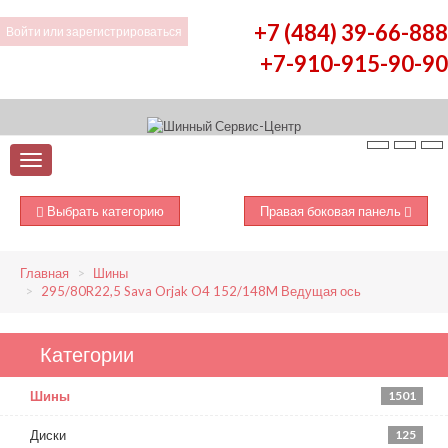
+7 (484) 39-66-888
Войти
или
зарегистрироваться
+7-910-915-90-90
Выбрать категорию
Правая боковая панель
Главная
Шины
295/80R22,5 Sava Orjak O4 152/148M Ведущая ось
Категории
Шины
1501
Диски
125