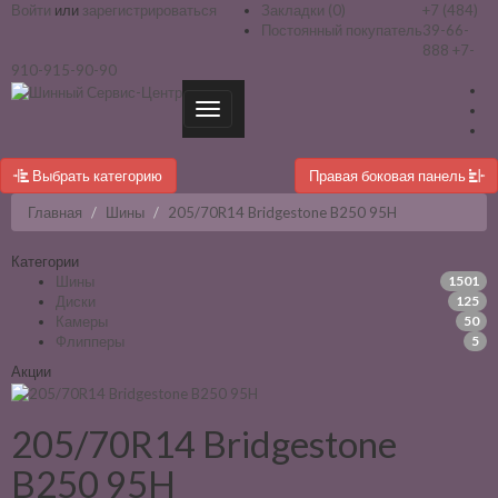
Войти
или
зарегистрироваться
Закладки (0)
+7 (484)
Постоянный покупатель
39-66-
888
+7-
910-915-90-90
Выбрать категорию
Правая боковая панель
Главная
Шины
205/70R14 Bridgestone B250 95H
Категории
Шины
1501
Диски
125
Камеры
50
Флипперы
5
Акции
205/70R14 Bridgestone
B250 95H