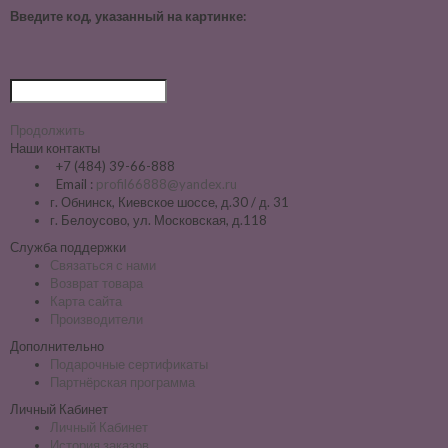
Введите код, указанный на картинке:
Продолжить
Наши контакты
+7 (484) 39-66-888
Email :
profil66888@yandex.ru
г. Обнинск, Киевское шоссе, д.30 / д. 31
г. Белоусово, ул. Московская, д.118
Служба поддержки
Связаться с нами
Возврат товара
Карта сайта
Производители
Дополнительно
Подарочные сертификаты
Партнёрская программа
Личный Кабинет
Личный Кабинет
История заказов