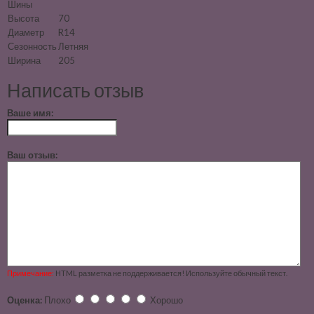
Шины
Высота
70
Диаметр
R14
Сезонность
Летняя
Ширина
205
Написать отзыв
Ваше имя:
Ваш отзыв:
Примечание:
HTML разметка не поддерживается! Используйте обычный текст.
Оценка:
Плохо
Хорошо