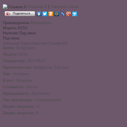
Отзывов: 0
|
Написать отзыв
Поделиться…
Производитель:
Bridgestone
Модель:
B250
Наличие:
Под заказ
Под заказ
Описание
Характеристики
Отзывы (0)
Бренд:
Bridgestone
Модель:
B250
Типоразмер:
205/70R14
Производитель:
Bridgestone, Таиланд
Тип:
Легковые
Класс:
Премиум
Сезонность:
Летняя
Проходимость:
Дорожные
Тип протектора:
Симметричный
Индекс нагрузки:
95
Индекс скорости:
H