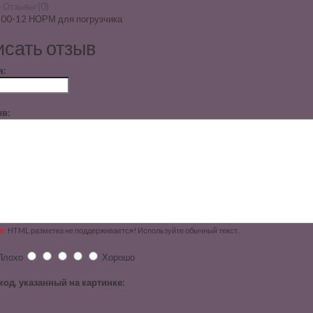
е
Отзывы (0)
.00-12 НОРМ для погрузчика
сать отзыв
я:
в:
е:
HTML разметка не поддерживается! Используйте обычный текст.
Плохо
Хорошо
код, указанный на картинке: