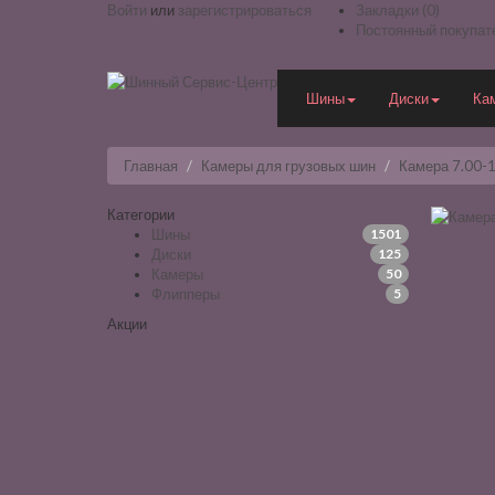
Войти
или
зарегистрироваться
Закладки (0)
Постоянный покупат
Шины
Диски
Ка
Главная
Камеры для грузовых шин
Камера 7.00-
Категории
Шины
1501
Диски
125
Камеры
50
Флипперы
5
Акции