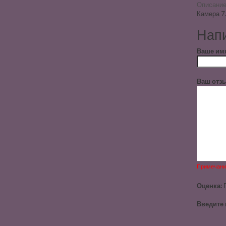
Описани
Камера 7
Напи
Ваше им
Ваш отзы
Примечани
Оценка:
Введите 