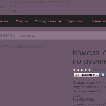
$
+7 (484) 39-66-888
+7-910-915-90-90
ель
€
р.
меры
Услуги
Услуги для юрлиц
Прайс-лист
Контакты
12 НОРМ для погрузчика
Камера 7
погрузчи
Отзывов:
Поделиться…
Производитель:
HOPM
Модель:
Камера 7.00-
Наличие:
менее 10
500р.
Без НДС: 500р.
Цена в бонусных баллах: 0