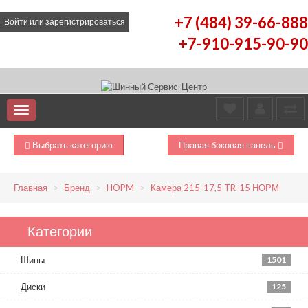
+7 (484) 39-66-888
Войти
или
зарегистрироваться
+7-910-915-90-90
Выбрать категорию
Правая боковая панель
Главная
Бренд
HOPM
Камера 215-17,5 TR-15 НОРМ
Категории
Шины
1501
Диски
125