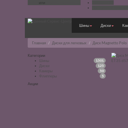
Войти
или
зарегистрироваться
Закладки (0)
Постоянный покупат
Шины
Диски
Ка
Главная
Диски для легковых
Диск Magnetto Polo
Категории
Шины
1501
Диски
125
Камеры
50
Флипперы
5
Акции