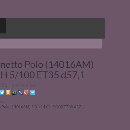
netto Polo (14016AM)
CH 5/100 ET35 d57,1
 0
|
Написать отзыв
tto
 Polo (14016AM) 5,0Jx14 CH 5/100 ET35 d57,1