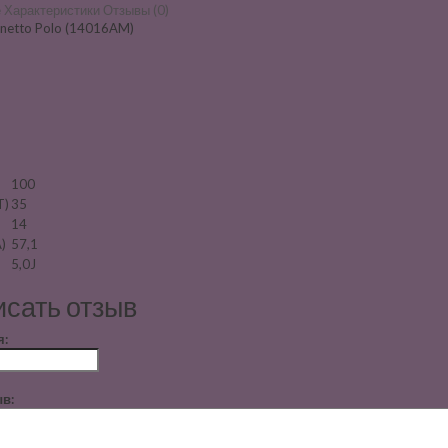
е
Характеристики
Отзывы (0)
netto Polo (14016AM)
100
T)
35
14
)
57,1
5,0J
сать отзыв
я:
в: