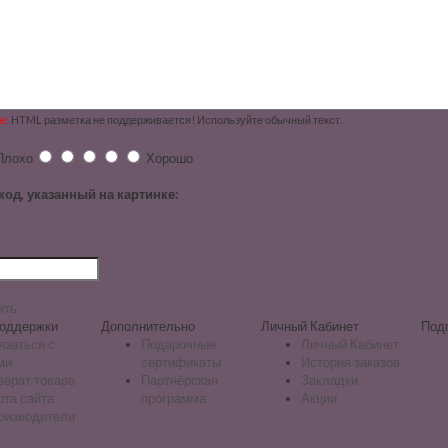
е:
HTML разметка не поддерживается! Используйте обычный текст.
Плохо
Хорошо
код, указанный на картинке:
ить
оддержки
Дополнительно
Личный Кабинет
Под
язаться с
Подарочные
Личный Кабинет
ми
сертификаты
История заказов
зврат товара
Партнёрская
Закладки
рта сайта
программа
Акции
оизводители