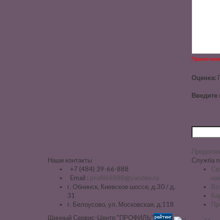
Примечани
Оценка:
Введите 
Продолж
Наши контакты
Служба п
+7 (484) 39-66-888
Св
Email :
profil66888@yandex.ru
на
г. Обнинск, Киевское шоссе, д.30 / д.
Во
31
Ка
г. Белоусово, ул. Московская, д.118
Пр
Шинный Сервис-Центр "ПРОФИЛЬ"