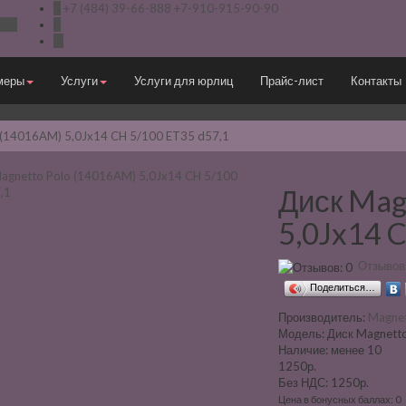
$
+7 (484) 39-66-888
+7-910-915-90-90
ель
€
р.
меры
Услуги
Услуги для юрлиц
Прайс-лист
Контакты
 (14016AM) 5,0Jx14 CH 5/100 ET35 d57,1
Диск Mag
5,0Jx14 
Отзывов:
Поделиться…
Производитель:
Magne
Модель:
Диск Magnetto
Наличие:
менее 10
1250р.
Без НДС: 1250р.
Цена в бонусных баллах: 0