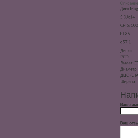
Описани
Диск Mag
5,0Jx14
CH 5/100
ET35
d57,1
Диски
PCD
Вылет (E
Диаметр
ДЦО (DIA
Ширина
Напи
Ваше им
Ваш отзы