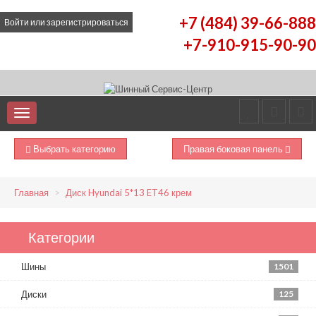
+7 (484) 39-66-888
Войти
или
зарегистрироваться
+7-910-915-90-90
Выбрать категорию
Правая боковая панель
Главная
Диск Hyundai 5*13 ET46 крем
Категории
Шины
1501
Диски
125