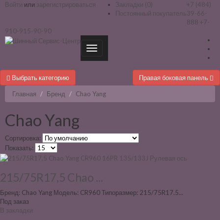
Войти
или
зарегистрироваться
Закладки (0)
+7 (484)
Постоянный покупатель
39-66-
888
+7-
910-915-90-90
Выбрать категорию
Правая боковая панель
Главная
Бренд
Chao Yang
Chao Yang
Сортировка:
Показать:
215/75R17,5 Chao ...
Бренд: Chao Yang Модель: CR960 Типоразмер: 215/75R17.5...
Под заказ
В закладки