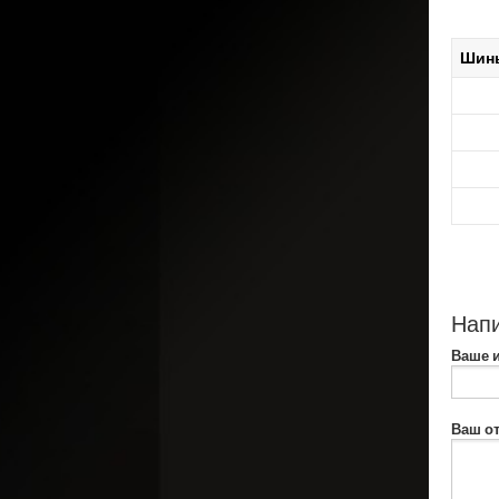
Шин
Напи
Ваше 
Ваш от