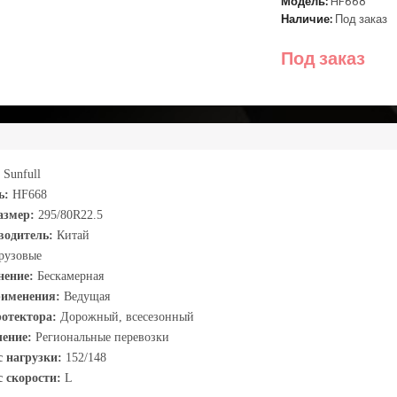
Модель:
HF668
Наличие:
Под заказ
Под заказ
Sunfull
ь:
HF668
азмер:
295/80R22.5
водитель:
Китай
рузовые
нение:
Бескамерная
рименения:
Ведущая
отектора:
Дорожный, всесезонный
чение:
Региональные перевозки
с нагрузки:
152/148
 скорости:
L