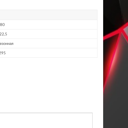
80
22,5
езонная
295