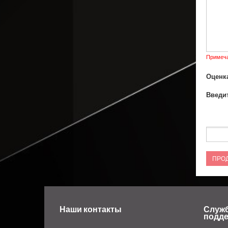
Примеча
Оценка
Введит
ПРО
Наши контакты
Служ
подд