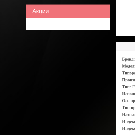
Акции
Бренд:
Модел
Типор
Произ
Тип:
Г
Испол
Ось п
Тип пр
Назна
Индек
Индекс