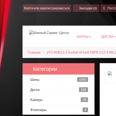
Войти
или
зарегистрироваться
Закладки (0)
Пост
ШИНЫ
ДИСКИ
Главная
295/80R22,5 Sunfull HF668 18PR 152/148L
Категории
Шины
1501
Диски
125
Камеры
50
Флипперы
5