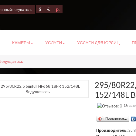
$
€
р.
оянный покупатель
КАМЕРЫ
УСЛУГИ
УСЛУГИ ДЛЯ ЮРЛИЦ
П
 Ведущая ось
295/80R22,
152/148L В
Отзыво
Поделиться…
Производитель:
Sunf