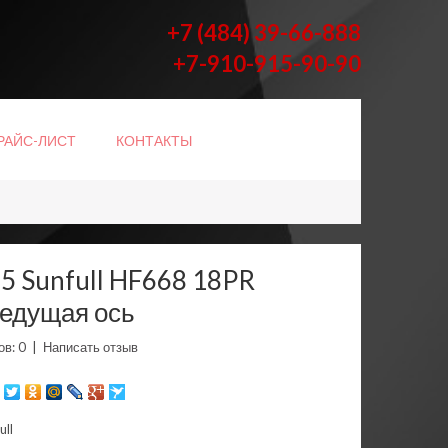
+7 (484) 39-66-888
+7-910-915-90-90
РАЙС-ЛИСТ
КОНТАКТЫ
5 Sunfull HF668 18PR
едущая ось
в: 0
|
Написать отзыв
ull