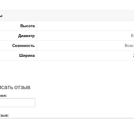
ы
Высота
Диаметр
R
Сезонность
Всес
Ширина
сать отзыв
имя:
зыв: