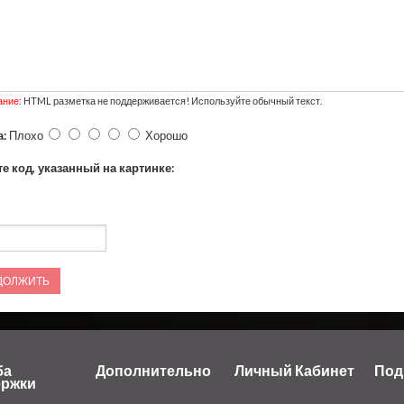
ние:
HTML разметка не поддерживается! Используйте обычный текст.
:
Плохо
Хорошо
е код, указанный на картинке:
ДОЛЖИТЬ
ба
Дополнительно
Личный Кабинет
Под
ержки