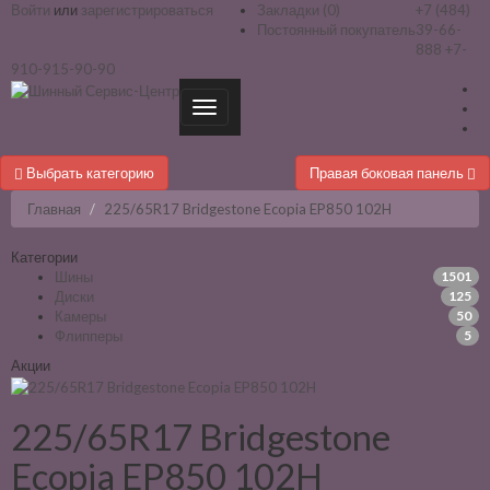
Войти
или
зарегистрироваться
Закладки (0)
+7 (484)
Постоянный покупатель
39-66-
888
+7-
910-915-90-90
Выбрать категорию
Правая боковая панель
Главная
225/65R17 Bridgestone Ecopia EP850 102H
Категории
Шины
1501
Диски
125
Камеры
50
Флипперы
5
Акции
225/65R17 Bridgestone
Ecopia EP850 102H