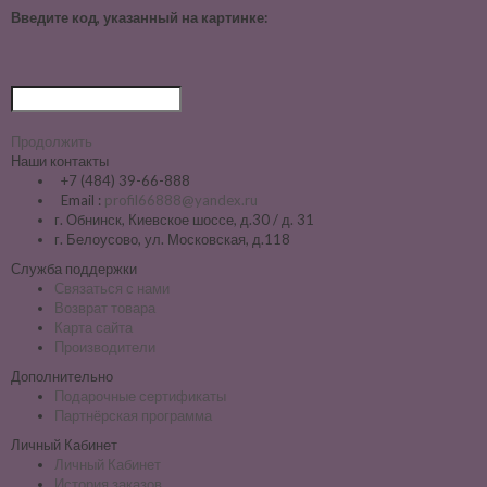
Введите код, указанный на картинке:
Продолжить
Наши контакты
+7 (484) 39-66-888
Email :
profil66888@yandex.ru
г. Обнинск, Киевское шоссе, д.30 / д. 31
г. Белоусово, ул. Московская, д.118
Служба поддержки
Связаться с нами
Возврат товара
Карта сайта
Производители
Дополнительно
Подарочные сертификаты
Партнёрская программа
Личный Кабинет
Личный Кабинет
История заказов