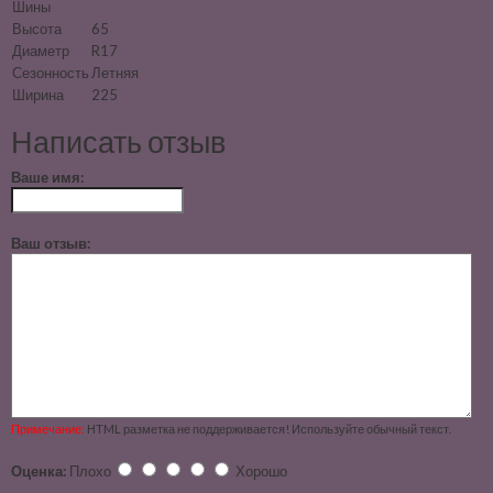
Шины
Высота
65
Диаметр
R17
Сезонность
Летняя
Ширина
225
Написать отзыв
Ваше имя:
Ваш отзыв:
Примечание:
HTML разметка не поддерживается! Используйте обычный текст.
Оценка:
Плохо
Хорошо