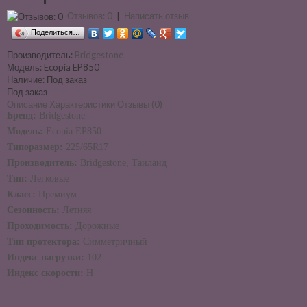
Отзывов: 0
|
Написать отзыв
Поделиться…
Производитель:
Bridgestone
Модель:
Ecopia EP850
Наличие:
Под заказ
Под заказ
Описание
Характеристики
Отзывы (0)
Бренд:
Bridgestone
Модель:
Ecopia EP850
Типоразмер:
225/65R17
Производитель:
Bridgestone, Таиланд
Тип:
Легковые
Класс:
Премиум
Сезонность:
Летняя
Проходимость:
Дорожные
Тип протектора:
Симметричный
Индекс нагрузки:
102
Индекс скорости:
H