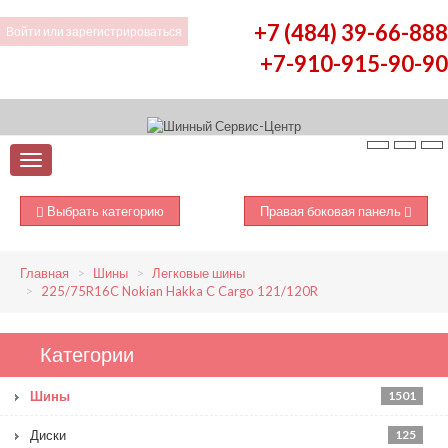
+7 (484) 39-66-888
Войти
или
зарегистрироваться
+7-910-915-90-90
Выбрать категорию
Правая боковая панель
Главная
Шины
Легковые шины
225/75R16C Nokian Hakka C Cargo 121/120R
Категории
Шины
1501
Диски
125