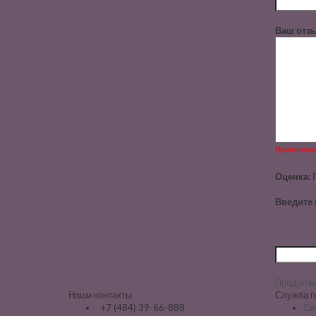
Ваш отзы
Примечани
Оценка:
Введите 
Продолж
Наши контакты
Служба п
+7 (484) 39-66-888
Св