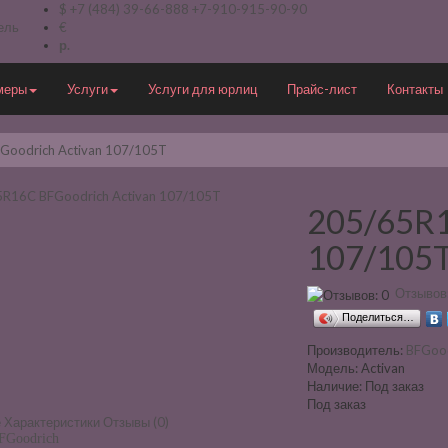
$
+7 (484) 39-66-888
+7-910-915-90-90
ель
€
р.
меры
Услуги
Услуги для юрлиц
Прайс-лист
Контакты
Goodrich Activan 107/105T
205/65R1
107/105
Отзывов:
Поделиться…
Производитель:
BFGoo
Модель:
Activan
Наличие:
Под заказ
Под заказ
е
Характеристики
Отзывы (0)
Goodrich