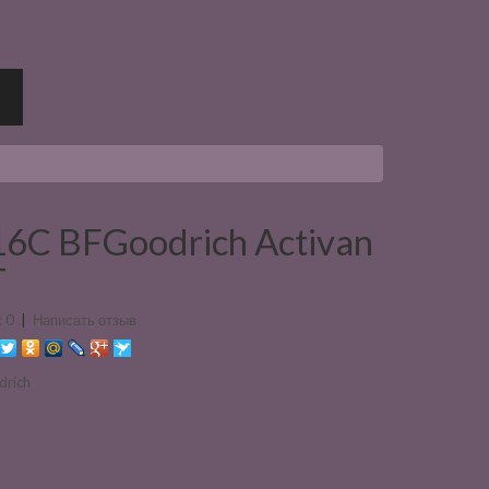
6C BFGoodrich Activan
T
 0
|
Написать отзыв
drich