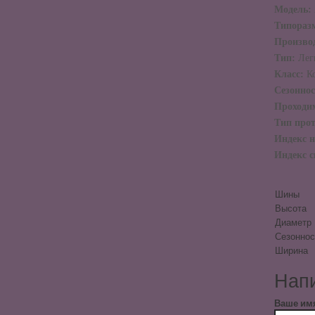
Модель:
Типораз
Произво
Тип:
Лег
Класс:
К
Сезонно
Проходи
Тип про
Индекс н
Индекс с
Шины
Высота
Диаметр
Сезоннос
Ширина
Напи
Ваше им