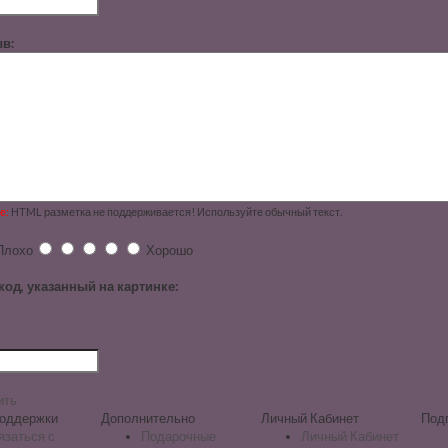
в:
е:
HTML разметка не поддерживается! Используйте обычный текст.
Плохо
Хорошо
код, указанный на картинке:
ить
оддержки
Дополнительно
Личный Кабинет
Под
язаться с
Подарочные
Личный Кабинет