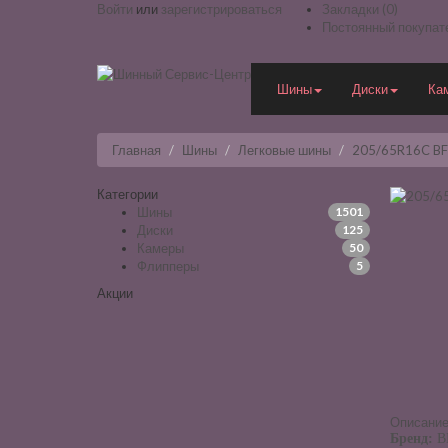
Войти
или
зарегистрироваться
Закладки (0)
Постоянный покупат
Шины
Диски
Ка
Главная
Шины
Легковые шины
205/65R16C BF
Категории
Шины
1501
Диски
125
Камеры
50
Флипперы
5
Акции
Описани
Бренд:
BF