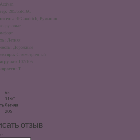
Activan
мер:
205/65R16C
дитель:
BFGoodrich, Румыния
когрузовые
омфорт
сть:
Летняя
мость:
Дорожные
тектора:
Симметричный
агрузки:
107/105
корости:
T
65
R16C
ть
Летняя
205
сать отзыв
я: