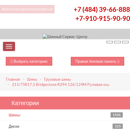
+7 (484) 39-66-888
Войти
или
зарегистрироваться
+7-910-915-90-90
Выбрать категорию
Правая боковая панель
Главная
Шины
Грузовые шины
215/75R17,5 Bridgestone R294 126/124M Рулевая ось
Категории
Шины
1501
Диски
125