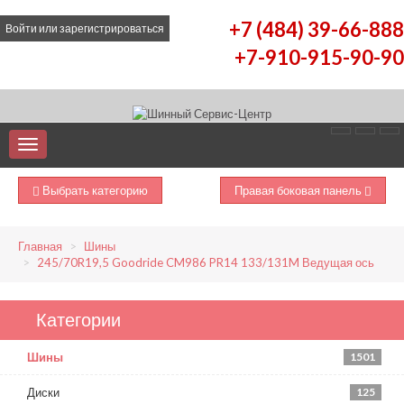
+7 (484) 39-66-888
Войти
или
зарегистрироваться
+7-910-915-90-90
Выбрать категорию
Правая боковая панель
Главная
Шины
245/70R19,5 Goodride CM986 PR14 133/131M Ведущая ось
Категории
Шины
1501
Диски
125