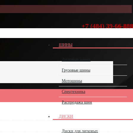
+7 (484) 39-66-888
+7-910-915-90-90
ШИНЫ
Легковые шины
Грузовые шины
Мотошины
Спецтехника
Распродажа шин
ДИСКИ
Диски для легковых