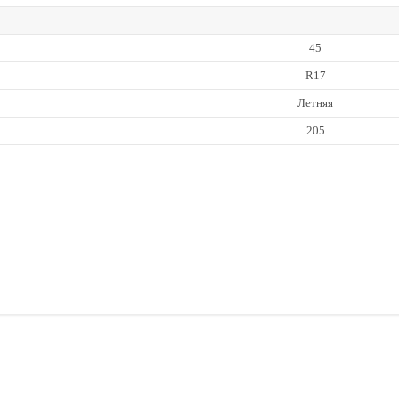
45
R17
Летняя
205