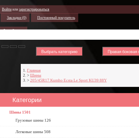
Войти
или
зарегистрироваться
Закладки (0)
Постоянный покупатель
$
€
р.
Выбрать категорию
Правая боковая 
Главная
Шины
205/45R17 Kumho Ecsta Le Sport KU39 88Y
Категории
Шины
1501
Грузовые шины
126
Легковые шины
508