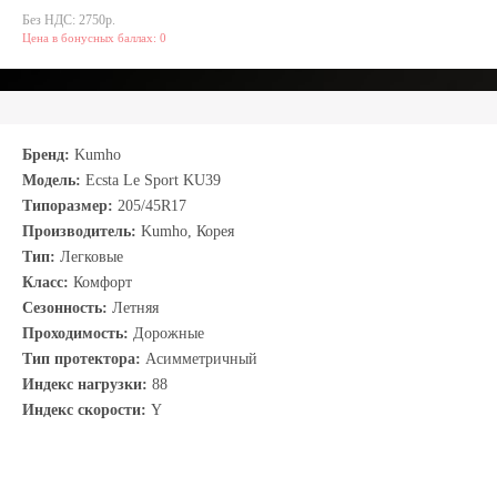
Без НДС: 2750р.
Цена в бонусных баллах: 0
Бренд:
Kumho
Модель:
Ecsta Le Sport KU39
Типоразмер:
205/45R17
Производитель:
Kumho, Корея
Тип:
Легковые
Класс:
Комфорт
Сезонность:
Летняя
Проходимость:
Дорожные
Тип протектора:
Асимметричный
Индекс нагрузки:
88
Индекс скорости:
Y